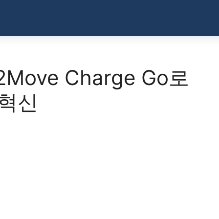
ee2Move Charge Go로
 혁신