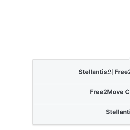
Stellantis의 Fr
Free2Move 
Stella