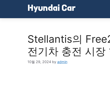
Skip
Hyundai Car
to
content
Stellantis의 Fr
전기차 충전 시장
10월 29, 2024
by
admin