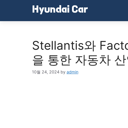
Skip
Hyundai Car
to
content
Stellantis와 Fa
을 통한 자동차 
10월 24, 2024
by
admin