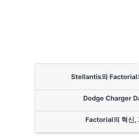
Stellantis와 Fact
Dodge Charger
Factorial의 혁