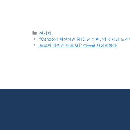
Categories
전기차
“Canoo의 혁신적인 RHD 전기 밴, 영국 시장 도
포르셰 타이칸 터보 GT: 성능을 재정의하다