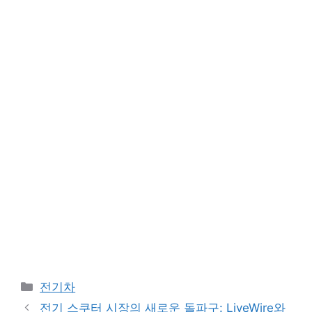
Categories
전기차
전기 스쿠터 시장의 새로운 돌파구: LiveWire와