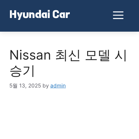
Skip
to
Me
Hyundai Car
content
Nissan 최신 모델 시
승기
5월 13, 2025
by
admin