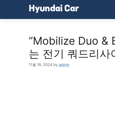
Skip
Hyundai Car
to
content
“Mobilize Duo
는 전기 쿼드리사
11월 18, 2024
by
admin