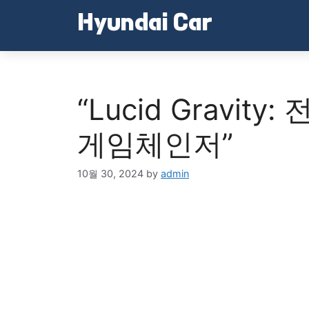
Skip
Hyundai Car
to
content
“Lucid Gravi
게임체인저”
10월 30, 2024
by
admin