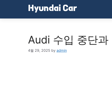
Skip
Hyundai Car
to
content
Audi 수입 중단과
4월 29, 2025
by
admin