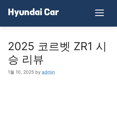
Skip
to
Me
Hyundai Car
content
2025 코르벳 ZR1 시
승 리뷰
1월 10, 2025
by
admin