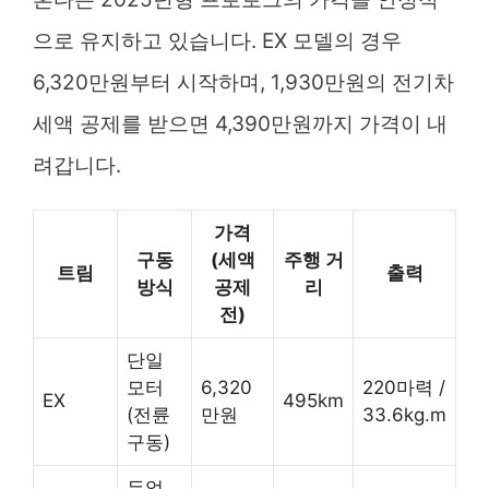
으로 유지하고 있습니다. EX 모델의 경우
6,320만원부터 시작하며, 1,930만원의 전기차
세액 공제를 받으면 4,390만원까지 가격이 내
려갑니다.
가격
구동
(세액
주행 거
트림
출력
방식
공제
리
전)
단일
모터
6,320
220마력 /
EX
495km
(전륜
만원
33.6kg.m
구동)
듀얼