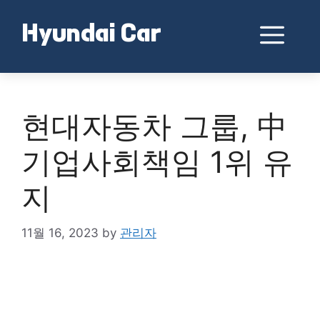
Skip
to
Me
Hyundai Car
content
현대자동차 그룹, 中
기업사회책임 1위 유
지
11월 16, 2023
by
관리자