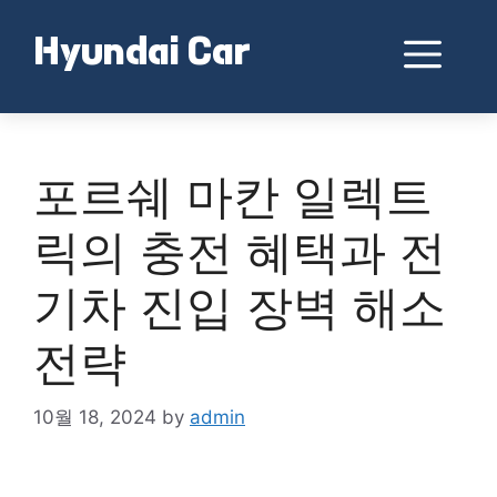
Skip
to
Me
Hyundai Car
content
포르쉐 마칸 일렉트
릭의 충전 혜택과 전
기차 진입 장벽 해소
전략
10월 18, 2024
by
admin