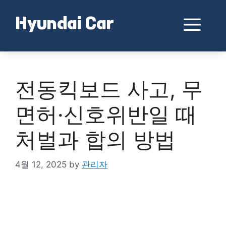
Skip
to
Me
Hyundai Car
content
전동킥보드 사고, 무
면허·신호위반일 때
처벌과 합의 방법
4월 12, 2025
by
관리자