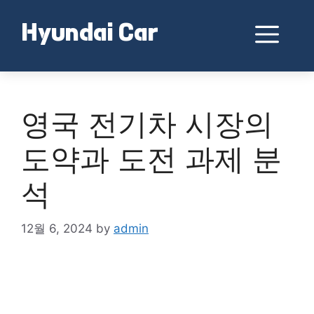
Skip
to
Me
Hyundai Car
content
영국 전기차 시장의
도약과 도전 과제 분
석
12월 6, 2024
by
admin