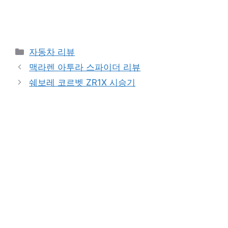
Categories
자동차 리뷰
맥라렌 아투라 스파이더 리뷰
쉐보레 코르벳 ZR1X 시승기