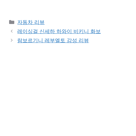
Categories
자동차 리뷰
레이싱걸 신세하 하와이 비키니 화보
람보르기니 레부엘토 감성 리뷰