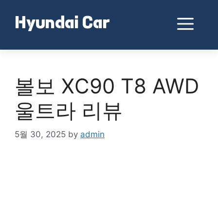
Skip
to
Me
Hyundai Car
content
볼보 XC90 T8 AWD
울트라 리뷰
5월 30, 2025
by
admin